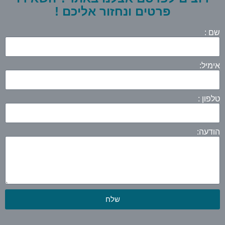
פרטים ונחזור אליכם !
שם :
אימיל:
טלפון :
הודעה:
שלח